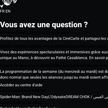
FR
EN
Vous avez une question ?
Comment fonctionne la carte 5 places ?
Profitez de tous les avantages de la CinéCarte et partagez-les 
Quelles sont les expériences & technologies proposées par l
Vivez des expériences spectaculaires et immersives grâce aux 
unique au Maroc, à découvrir au Pathé Casablanca.
En savoir p
À partir de quand peut-on consulter la programmation de la 
La programmation de la semaine (du mercredi au mardi) est dispo
donc normal que seules les séances jusqu'au mardi soient aff
Accéder au centre d'aide
Les nouveautés à l'affiche
Spider-Man: Brand New Day
L'Odyssée
DREAM CHOK / س
Cinémas dans vos villes