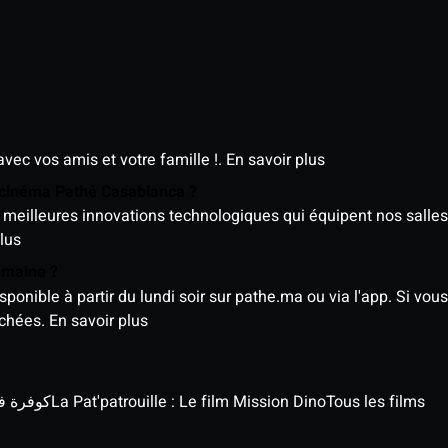
avec vos amis et votre famille !.
En savoir plus
e cinéma Pathé Casablanca ?
meilleures innovations technologiques qui équipent nos salles
lus
semaine ?
nible à partir du lundi soir sur pathe.ma ou via l'app. Si vous 
ichées.
En savoir plus
كوفرة في الغي
La Pat'patrouille : Le film Mission Dino
Tous les films