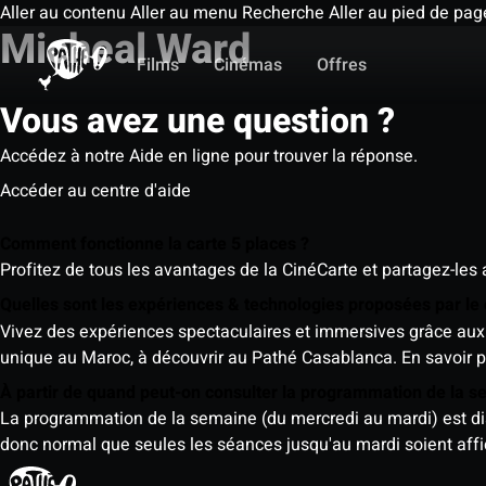
Aller au contenu
Aller au menu
Recherche
Aller au pied de pag
Micheal Ward
Films
Cinémas
Offres
Vous avez une question ?
Accédez à notre Aide en ligne pour trouver la réponse.
Accéder au centre d'aide
Comment fonctionne la carte 5 places ?
Profitez de tous les avantages de la CinéCarte et partagez-les 
Quelles sont les expériences & technologies proposées par l
Vivez des expériences spectaculaires et immersives grâce aux 
unique au Maroc, à découvrir au Pathé Casablanca.
En savoir p
À partir de quand peut-on consulter la programmation de la 
La programmation de la semaine (du mercredi au mardi) est dispo
donc normal que seules les séances jusqu'au mardi soient aff