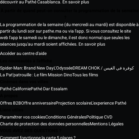
découvrir au Pathé Casablanca.
En savoir plus
À partir de quand peut-on consulter la programmation de la semaine
?
La programmation de la semaine (du mercredi au mardi) est disponible à
partir du lundi soir sur pathe.ma ou via l'app. Si vous consultez le site
web l'app le samedi ou le dimanche, il est donc normal que seules les
séances jusqu'au mardi soient affichées.
En savoir plus
Accéder au centre d'aide
Les nouveautés à l'affiche
Spider-Man: Brand New Day
L'Odyssée
DREAM CHOK / كوفرة في الغيس
La Pat'patrouille : Le film Mission Dino
Tous les films
Cinémas dans vos villes
Pathé Californie
Pathé Dar Essalam
A propos
Offres B2B
Offre anniversaire
Projection scolaire
L'experience Pathé
Liens utiles
Paramétrer vos cookies
Conditions Générales
Politique CVD
Charte de protection des données personnelles
Mentions Légales
VOUS AVEZ DES QUESTIONS ?
Comment fonctionne la carte 5 places ?