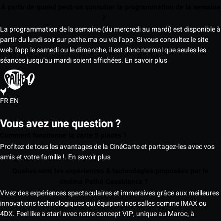
À partir de quand peut-on consulter la programmation de la semaine
?
La programmation de la semaine (du mercredi au mardi) est disponible à
partir du lundi soir sur pathe.ma ou via l'app. Si vous consultez le site
web l'app le samedi ou le dimanche, il est donc normal que seules les
séances jusqu'au mardi soient affichées.
En savoir plus
FR
EN
Vous avez une question ?
Comment fonctionne la carte 5 places ?
Profitez de tous les avantages de la CinéCarte et partagez-les avec vos
amis et votre famille !.
En savoir plus
Quelles sont les expériences & technologies proposées par le
cinéma Pathé Casablanca ?
Vivez des expériences spectaculaires et immersives grâce aux meilleures
innovations technologiques qui équipent nos salles comme IMAX ou
4DX. Feel like a star! avec notre concept VIP, unique au Maroc, à