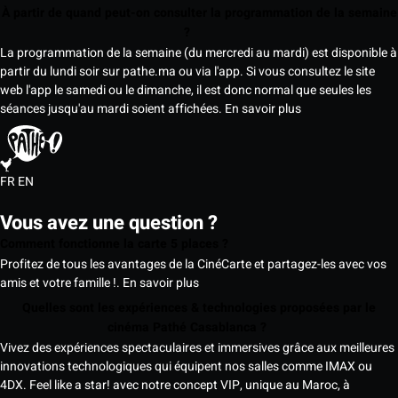
À partir de quand peut-on consulter la programmation de la semaine
?
La programmation de la semaine (du mercredi au mardi) est disponible à
partir du lundi soir sur pathe.ma ou via l'app. Si vous consultez le site
web l'app le samedi ou le dimanche, il est donc normal que seules les
séances jusqu'au mardi soient affichées.
En savoir plus
FR
EN
Vous avez une question ?
Comment fonctionne la carte 5 places ?
Profitez de tous les avantages de la CinéCarte et partagez-les avec vos
amis et votre famille !.
En savoir plus
Quelles sont les expériences & technologies proposées par le
cinéma Pathé Casablanca ?
Vivez des expériences spectaculaires et immersives grâce aux meilleures
innovations technologiques qui équipent nos salles comme IMAX ou
4DX. Feel like a star! avec notre concept VIP, unique au Maroc, à