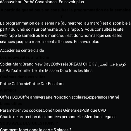
découvrir au Pathé Casablanca.
En savoir plus
À partir de quand peut-on consulter la programmation de la semaine
?
La programmation de la semaine (du mercredi au mardi) est disponible à
partir du lundi soir sur pathe.ma ou via l'app. Si vous consultez le site
web l'app le samedi ou le dimanche, il est donc normal que seules les
séances jusqu'au mardi soient affichées.
En savoir plus
Accéder au centre d'aide
Les nouveautés à l'affiche
Spider-Man: Brand New Day
L'Odyssée
DREAM CHOK / كوفرة في الغيس
La Pat'patrouille : Le film Mission Dino
Tous les films
Cinémas dans vos villes
Pathé Californie
Pathé Dar Essalam
A propos
Offres B2B
Offre anniversaire
Projection scolaire
L'experience Pathé
Liens utiles
Paramétrer vos cookies
Conditions Générales
Politique CVD
Charte de protection des données personnelles
Mentions Légales
VOUS AVEZ DES QUESTIONS ?
Comment fonctionne la carte 5 places ?