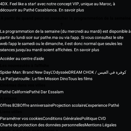
4DX. Feel like a star! avec notre concept VIP, unique au Maroc, à
découvrir au Pathé Casablanca.
En savoir plus
À partir de quand peut-on consulter la programmation de la semaine
?
La programmation de la semaine (du mercredi au mardi) est disponible à
partir du lundi soir sur pathe.ma ou via l'app. Si vous consultez le site
web l'app le samedi ou le dimanche, il est donc normal que seules les
séances jusqu'au mardi soient affichées.
En savoir plus
Accéder au centre d'aide
Les nouveautés à l'affiche
Spider-Man: Brand New Day
L'Odyssée
DREAM CHOK / كوفرة في الغيس
La Pat'patrouille : Le film Mission Dino
Tous les films
Cinémas dans vos villes
Pathé Californie
Pathé Dar Essalam
A propos
Offres B2B
Offre anniversaire
Projection scolaire
L'experience Pathé
Liens utiles
Paramétrer vos cookies
Conditions Générales
Politique CVD
Charte de protection des données personnelles
Mentions Légales