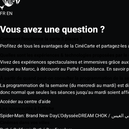
FR
EN
Vous avez une question ?
Comment fonctionne la carte 5 places ?
Profitez de tous les avantages de la CinéCarte et partagez-les 
Quelles sont les expériences & technologies proposées par l
Vivez des expériences spectaculaires et immersives grâce aux 
unique au Maroc, à découvrir au Pathé Casablanca.
En savoir p
À partir de quand peut-on consulter la programmation de la 
La programmation de la semaine (du mercredi au mardi) est dispo
donc normal que seules les séances jusqu'au mardi soient aff
Accéder au centre d'aide
Les nouveautés à l'affiche
Spider-Man: Brand New Day
L'Odyssée
DREAM CHOK / س
Cinémas dans vos villes