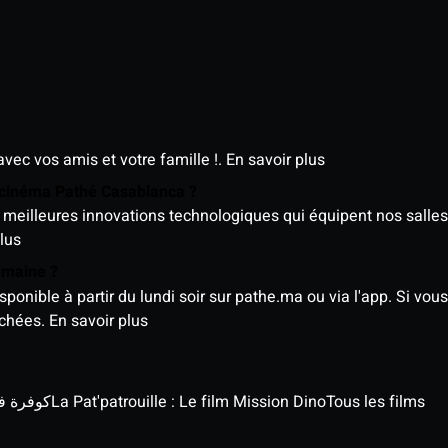
avec vos amis et votre famille !.
En savoir plus
e cinéma Pathé Casablanca ?
meilleures innovations technologiques qui équipent nos salles
lus
semaine ?
nible à partir du lundi soir sur pathe.ma ou via l'app. Si vous 
ichées.
En savoir plus
كوفرة في الغي
La Pat'patrouille : Le film Mission Dino
Tous les films