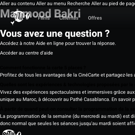
Aller au contenu
Aller au menu
Recherche
Aller au pied de pag
Mahmood Bakri
Films
Cinémas
Offres
Vous avez une question ?
Accédez à notre Aide en ligne pour trouver la réponse.
Accéder au centre d'aide
Comment fonctionne la carte 5 places ?
Profitez de tous les avantages de la CinéCarte et partagez-les 
Quelles sont les expériences & technologies proposées par l
Vivez des expériences spectaculaires et immersives grâce aux 
unique au Maroc, à découvrir au Pathé Casablanca.
En savoir p
À partir de quand peut-on consulter la programmation de la 
La programmation de la semaine (du mercredi au mardi) est dispo
donc normal que seules les séances jusqu'au mardi soient aff