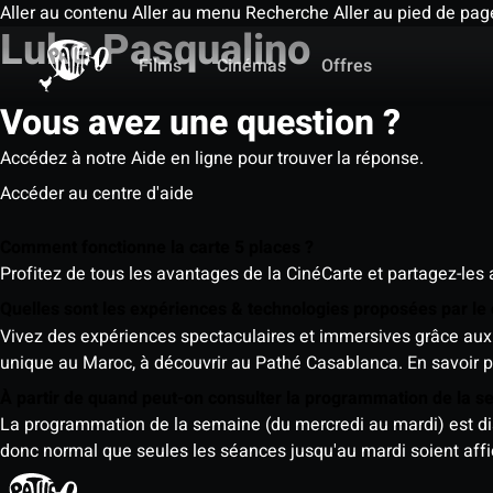
Aller au contenu
Aller au menu
Recherche
Aller au pied de pag
Luke Pasqualino
Films
Cinémas
Offres
Vous avez une question ?
Accédez à notre Aide en ligne pour trouver la réponse.
Accéder au centre d'aide
Comment fonctionne la carte 5 places ?
Profitez de tous les avantages de la CinéCarte et partagez-les 
Quelles sont les expériences & technologies proposées par l
Vivez des expériences spectaculaires et immersives grâce aux 
unique au Maroc, à découvrir au Pathé Casablanca.
En savoir p
À partir de quand peut-on consulter la programmation de la 
La programmation de la semaine (du mercredi au mardi) est dispo
donc normal que seules les séances jusqu'au mardi soient aff