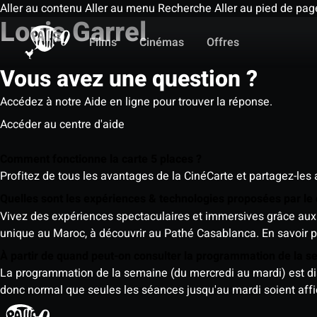
Aller au contenu
Aller au menu
Recherche
Aller au pied de pag
Louis Garrel
Films
Cinémas
Offres
Vous avez une question ?
Accédez à notre Aide en ligne pour trouver la réponse.
Accéder au centre d'aide
Comment fonctionne la carte 5 places ?
Profitez de tous les avantages de la CinéCarte et partagez-les 
Quelles sont les expériences & technologies proposées par l
Vivez des expériences spectaculaires et immersives grâce aux 
unique au Maroc, à découvrir au Pathé Casablanca.
En savoir p
À partir de quand peut-on consulter la programmation de la 
La programmation de la semaine (du mercredi au mardi) est dispo
donc normal que seules les séances jusqu'au mardi soient aff