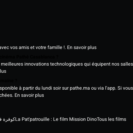
avec vos amis et votre famille !.
En savoir plus
e cinéma Pathé Casablanca ?
meilleures innovations technologiques qui équipent nos salles
lus
semaine ?
nible à partir du lundi soir sur pathe.ma ou via l'app. Si vous 
ichées.
En savoir plus
كوفرة في الغي
La Pat'patrouille : Le film Mission Dino
Tous les films