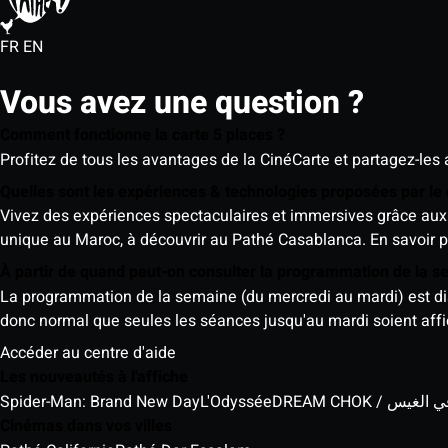
FR
EN
Vous avez une question ?
Comment fonctionne la carte 5 places ?
Profitez de tous les avantages de la CinéCarte et partagez-les 
Quelles sont les expériences & technologies proposées par l
Vivez des expériences spectaculaires et immersives grâce aux 
unique au Maroc, à découvrir au Pathé Casablanca.
En savoir p
À partir de quand peut-on consulter la programmation de la 
La programmation de la semaine (du mercredi au mardi) est dispo
donc normal que seules les séances jusqu'au mardi soient aff
Accéder au centre d'aide
Les nouveautés à l'affiche
Spider-Man: Brand New Day
L'Odyssée
DREAM CHOK / س
Cinémas dans vos villes