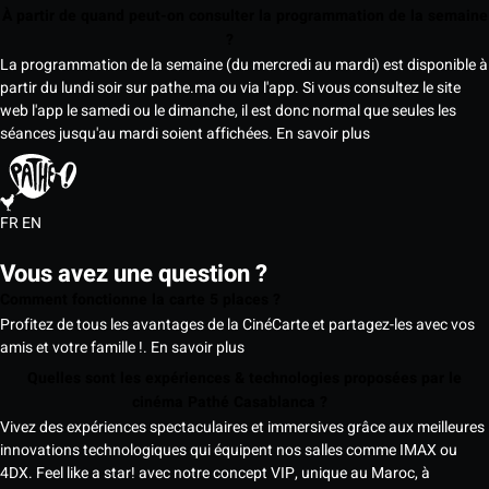
À partir de quand peut-on consulter la programmation de la semaine
?
La programmation de la semaine (du mercredi au mardi) est disponible à
partir du lundi soir sur pathe.ma ou via l'app. Si vous consultez le site
web l'app le samedi ou le dimanche, il est donc normal que seules les
séances jusqu'au mardi soient affichées.
En savoir plus
FR
EN
Vous avez une question ?
Comment fonctionne la carte 5 places ?
Profitez de tous les avantages de la CinéCarte et partagez-les avec vos
amis et votre famille !.
En savoir plus
Quelles sont les expériences & technologies proposées par le
cinéma Pathé Casablanca ?
Vivez des expériences spectaculaires et immersives grâce aux meilleures
innovations technologiques qui équipent nos salles comme IMAX ou
4DX. Feel like a star! avec notre concept VIP, unique au Maroc, à