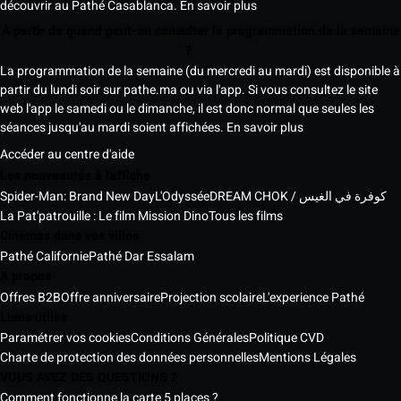
découvrir au Pathé Casablanca.
En savoir plus
À partir de quand peut-on consulter la programmation de la semaine
?
La programmation de la semaine (du mercredi au mardi) est disponible à
partir du lundi soir sur pathe.ma ou via l'app. Si vous consultez le site
web l'app le samedi ou le dimanche, il est donc normal que seules les
séances jusqu'au mardi soient affichées.
En savoir plus
Accéder au centre d'aide
Les nouveautés à l'affiche
Spider-Man: Brand New Day
L'Odyssée
DREAM CHOK / كوفرة في الغيس
La Pat'patrouille : Le film Mission Dino
Tous les films
Cinémas dans vos villes
Pathé Californie
Pathé Dar Essalam
A propos
Offres B2B
Offre anniversaire
Projection scolaire
L'experience Pathé
Liens utiles
Paramétrer vos cookies
Conditions Générales
Politique CVD
Charte de protection des données personnelles
Mentions Légales
VOUS AVEZ DES QUESTIONS ?
Comment fonctionne la carte 5 places ?