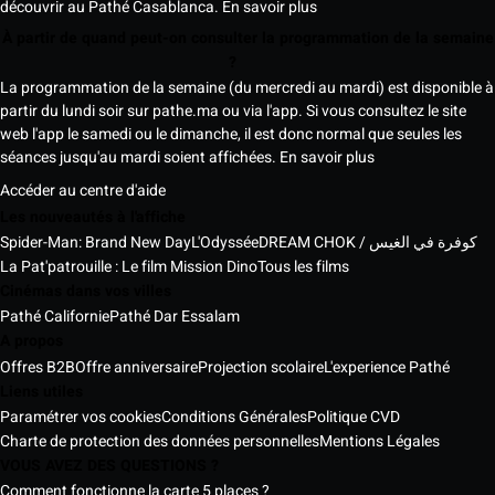
découvrir au Pathé Casablanca.
En savoir plus
À partir de quand peut-on consulter la programmation de la semaine
?
La programmation de la semaine (du mercredi au mardi) est disponible à
partir du lundi soir sur pathe.ma ou via l'app. Si vous consultez le site
web l'app le samedi ou le dimanche, il est donc normal que seules les
séances jusqu'au mardi soient affichées.
En savoir plus
Accéder au centre d'aide
Les nouveautés à l'affiche
Spider-Man: Brand New Day
L'Odyssée
DREAM CHOK / كوفرة في الغيس
La Pat'patrouille : Le film Mission Dino
Tous les films
Cinémas dans vos villes
Pathé Californie
Pathé Dar Essalam
A propos
Offres B2B
Offre anniversaire
Projection scolaire
L'experience Pathé
Liens utiles
Paramétrer vos cookies
Conditions Générales
Politique CVD
Charte de protection des données personnelles
Mentions Légales
VOUS AVEZ DES QUESTIONS ?
Comment fonctionne la carte 5 places ?