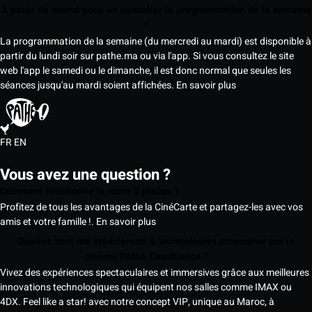
À partir de quand peut-on consulter la programmation de la semaine
?
La programmation de la semaine (du mercredi au mardi) est disponible à
partir du lundi soir sur pathe.ma ou via l'app. Si vous consultez le site
web l'app le samedi ou le dimanche, il est donc normal que seules les
séances jusqu'au mardi soient affichées.
En savoir plus
FR
EN
Vous avez une question ?
Comment fonctionne la carte 5 places ?
Profitez de tous les avantages de la CinéCarte et partagez-les avec vos
amis et votre famille !.
En savoir plus
Quelles sont les expériences & technologies proposées par le
cinéma Pathé Casablanca ?
Vivez des expériences spectaculaires et immersives grâce aux meilleures
innovations technologiques qui équipent nos salles comme IMAX ou
4DX. Feel like a star! avec notre concept VIP, unique au Maroc, à