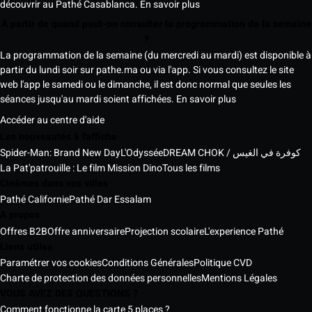
découvrir au Pathé Casablanca.
En savoir plus
À partir de quand peut-on consulter la programmation de la semaine
?
La programmation de la semaine (du mercredi au mardi) est disponible à
partir du lundi soir sur pathe.ma ou via l'app. Si vous consultez le site
web l'app le samedi ou le dimanche, il est donc normal que seules les
séances jusqu'au mardi soient affichées.
En savoir plus
Accéder au centre d'aide
Les nouveautés à l'affiche
Spider-Man: Brand New Day
L'Odyssée
DREAM CHOK / كوفرة في الغيس
La Pat'patrouille : Le film Mission Dino
Tous les films
Cinémas dans vos villes
Pathé Californie
Pathé Dar Essalam
A propos
Offres B2B
Offre anniversaire
Projection scolaire
L'experience Pathé
Liens utiles
Paramétrer vos cookies
Conditions Générales
Politique CVD
Charte de protection des données personnelles
Mentions Légales
VOUS AVEZ DES QUESTIONS ?
Comment fonctionne la carte 5 places ?