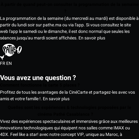
À partir de quand peut-on consulter la programmation de la semaine
?
La programmation de la semaine (du mercredi au mardi) est disponible à
partir du lundi soir sur pathe.ma ou via l'app. Si vous consultez le site
web l'app le samedi ou le dimanche, il est donc normal que seules les
séances jusqu'au mardi soient affichées.
En savoir plus
FR
EN
Vous avez une question ?
Comment fonctionne la carte 5 places ?
Profitez de tous les avantages de la CinéCarte et partagez-les avec vos
amis et votre famille !.
En savoir plus
Quelles sont les expériences & technologies proposées par le
cinéma Pathé Casablanca ?
Vivez des expériences spectaculaires et immersives grâce aux meilleures
innovations technologiques qui équipent nos salles comme IMAX ou
4DX. Feel like a star! avec notre concept VIP, unique au Maroc, à