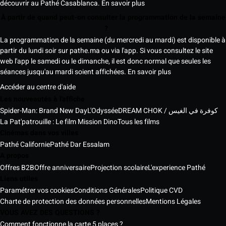
découvrir au Pathé Casablanca.
En savoir plus
À partir de quand peut-on consulter la programmation de la semaine
?
La programmation de la semaine (du mercredi au mardi) est disponible à
partir du lundi soir sur pathe.ma ou via l'app. Si vous consultez le site
web l'app le samedi ou le dimanche, il est donc normal que seules les
séances jusqu'au mardi soient affichées.
En savoir plus
Accéder au centre d'aide
Les nouveautés à l'affiche
Spider-Man: Brand New Day
L'Odyssée
DREAM CHOK / كوفرة في الغيس
La Pat'patrouille : Le film Mission Dino
Tous les films
Cinémas dans vos villes
Pathé Californie
Pathé Dar Essalam
A propos
Offres B2B
Offre anniversaire
Projection scolaire
L'experience Pathé
Liens utiles
Paramétrer vos cookies
Conditions Générales
Politique CVD
Charte de protection des données personnelles
Mentions Légales
VOUS AVEZ DES QUESTIONS ?
Comment fonctionne la carte 5 places ?