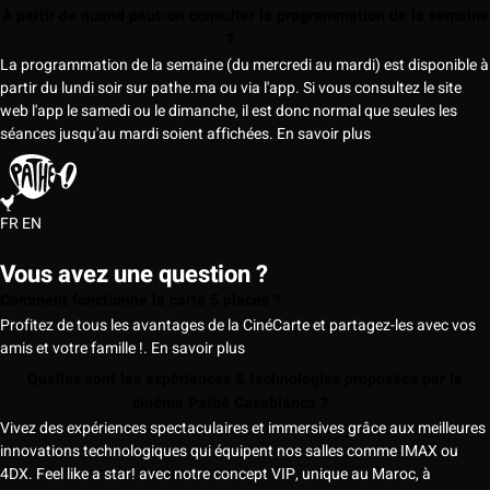
À partir de quand peut-on consulter la programmation de la semaine
?
La programmation de la semaine (du mercredi au mardi) est disponible à
partir du lundi soir sur pathe.ma ou via l'app. Si vous consultez le site
web l'app le samedi ou le dimanche, il est donc normal que seules les
séances jusqu'au mardi soient affichées.
En savoir plus
FR
EN
Vous avez une question ?
Comment fonctionne la carte 5 places ?
Profitez de tous les avantages de la CinéCarte et partagez-les avec vos
amis et votre famille !.
En savoir plus
Quelles sont les expériences & technologies proposées par le
cinéma Pathé Casablanca ?
Vivez des expériences spectaculaires et immersives grâce aux meilleures
innovations technologiques qui équipent nos salles comme IMAX ou
4DX. Feel like a star! avec notre concept VIP, unique au Maroc, à