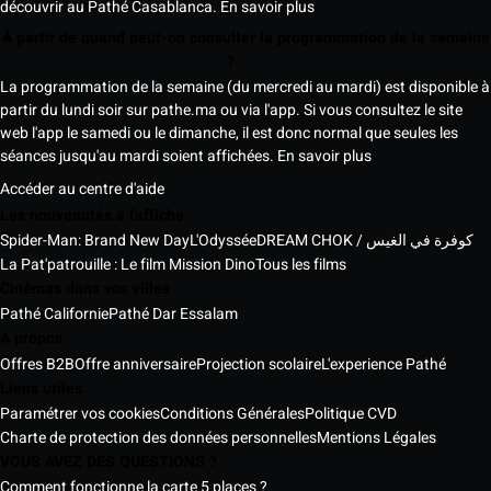
découvrir au Pathé Casablanca.
En savoir plus
À partir de quand peut-on consulter la programmation de la semaine
?
La programmation de la semaine (du mercredi au mardi) est disponible à
partir du lundi soir sur pathe.ma ou via l'app. Si vous consultez le site
web l'app le samedi ou le dimanche, il est donc normal que seules les
séances jusqu'au mardi soient affichées.
En savoir plus
Accéder au centre d'aide
Les nouveautés à l'affiche
Spider-Man: Brand New Day
L'Odyssée
DREAM CHOK / كوفرة في الغيس
La Pat'patrouille : Le film Mission Dino
Tous les films
Cinémas dans vos villes
Pathé Californie
Pathé Dar Essalam
A propos
Offres B2B
Offre anniversaire
Projection scolaire
L'experience Pathé
Liens utiles
Paramétrer vos cookies
Conditions Générales
Politique CVD
Charte de protection des données personnelles
Mentions Légales
VOUS AVEZ DES QUESTIONS ?
Comment fonctionne la carte 5 places ?