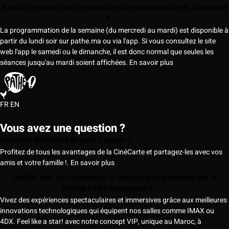
À partir de quand peut-on consulter la programmation de la semaine
?
La programmation de la semaine (du mercredi au mardi) est disponible à
partir du lundi soir sur pathe.ma ou via l'app. Si vous consultez le site
web l'app le samedi ou le dimanche, il est donc normal que seules les
séances jusqu'au mardi soient affichées.
En savoir plus
FR
EN
Vous avez une question ?
Comment fonctionne la carte 5 places ?
Profitez de tous les avantages de la CinéCarte et partagez-les avec vos
amis et votre famille !.
En savoir plus
Quelles sont les expériences & technologies proposées par le
cinéma Pathé Casablanca ?
Vivez des expériences spectaculaires et immersives grâce aux meilleures
innovations technologiques qui équipent nos salles comme IMAX ou
4DX. Feel like a star! avec notre concept VIP, unique au Maroc, à