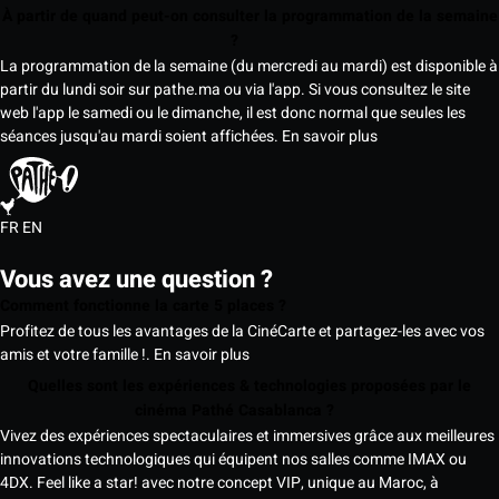
À partir de quand peut-on consulter la programmation de la semaine
?
La programmation de la semaine (du mercredi au mardi) est disponible à
partir du lundi soir sur pathe.ma ou via l'app. Si vous consultez le site
web l'app le samedi ou le dimanche, il est donc normal que seules les
séances jusqu'au mardi soient affichées.
En savoir plus
FR
EN
Vous avez une question ?
Comment fonctionne la carte 5 places ?
Profitez de tous les avantages de la CinéCarte et partagez-les avec vos
amis et votre famille !.
En savoir plus
Quelles sont les expériences & technologies proposées par le
cinéma Pathé Casablanca ?
Vivez des expériences spectaculaires et immersives grâce aux meilleures
innovations technologiques qui équipent nos salles comme IMAX ou
4DX. Feel like a star! avec notre concept VIP, unique au Maroc, à