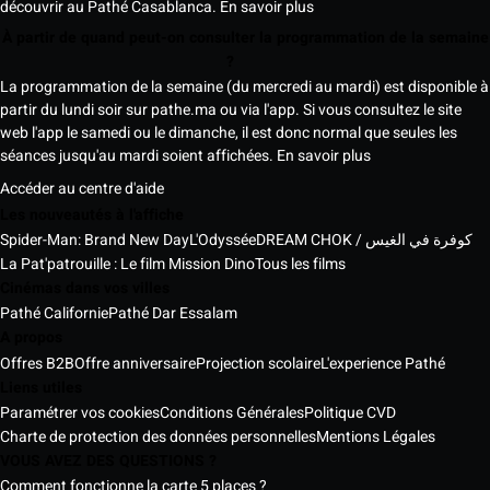
découvrir au Pathé Casablanca.
En savoir plus
À partir de quand peut-on consulter la programmation de la semaine
?
La programmation de la semaine (du mercredi au mardi) est disponible à
partir du lundi soir sur pathe.ma ou via l'app. Si vous consultez le site
web l'app le samedi ou le dimanche, il est donc normal que seules les
séances jusqu'au mardi soient affichées.
En savoir plus
Accéder au centre d'aide
Les nouveautés à l'affiche
Spider-Man: Brand New Day
L'Odyssée
DREAM CHOK / كوفرة في الغيس
La Pat'patrouille : Le film Mission Dino
Tous les films
Cinémas dans vos villes
Pathé Californie
Pathé Dar Essalam
A propos
Offres B2B
Offre anniversaire
Projection scolaire
L'experience Pathé
Liens utiles
Paramétrer vos cookies
Conditions Générales
Politique CVD
Charte de protection des données personnelles
Mentions Légales
VOUS AVEZ DES QUESTIONS ?
Comment fonctionne la carte 5 places ?