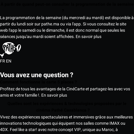
À partir de quand peut-on consulter la programmation de la semaine
?
La programmation de la semaine (du mercredi au mardi) est disponible à
partir du lundi soir sur pathe.ma ou via l'app. Si vous consultez le site
web l'app le samedi ou le dimanche, il est donc normal que seules les
séances jusqu'au mardi soient affichées.
En savoir plus
FR
EN
Vous avez une question ?
Comment fonctionne la carte 5 places ?
Profitez de tous les avantages de la CinéCarte et partagez-les avec vos
amis et votre famille !.
En savoir plus
Quelles sont les expériences & technologies proposées par le
cinéma Pathé Casablanca ?
Vivez des expériences spectaculaires et immersives grâce aux meilleures
innovations technologiques qui équipent nos salles comme IMAX ou
4DX. Feel like a star! avec notre concept VIP, unique au Maroc, à