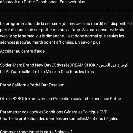
découvrir au Pathé Casablanca.
En savoir plus
À partir de quand peut-on consulter la programmation de la semaine
?
La programmation de la semaine (du mercredi au mardi) est disponible à
partir du lundi soir sur pathe.ma ou via l'app. Si vous consultez le site
web l'app le samedi ou le dimanche, il est donc normal que seules les
séances jusqu'au mardi soient affichées.
En savoir plus
Accéder au centre d'aide
Les nouveautés à l'affiche
Spider-Man: Brand New Day
L'Odyssée
DREAM CHOK / كوفرة في الغيس
La Pat'patrouille : Le film Mission Dino
Tous les films
Cinémas dans vos villes
Pathé Californie
Pathé Dar Essalam
A propos
Offres B2B
Offre anniversaire
Projection scolaire
L'experience Pathé
Liens utiles
Paramétrer vos cookies
Conditions Générales
Politique CVD
Charte de protection des données personnelles
Mentions Légales
VOUS AVEZ DES QUESTIONS ?
Comment fonctionne la carte 5 places ?