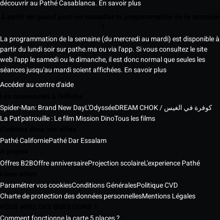
découvrir au Pathé Casablanca.
En savoir plus
À partir de quand peut-on consulter la programmation de la semaine
?
La programmation de la semaine (du mercredi au mardi) est disponible à
partir du lundi soir sur pathe.ma ou via l'app. Si vous consultez le site
web l'app le samedi ou le dimanche, il est donc normal que seules les
séances jusqu'au mardi soient affichées.
En savoir plus
Accéder au centre d'aide
Les nouveautés à l'affiche
Spider-Man: Brand New Day
L'Odyssée
DREAM CHOK / كوفرة في الغيس
La Pat'patrouille : Le film Mission Dino
Tous les films
Cinémas dans vos villes
Pathé Californie
Pathé Dar Essalam
A propos
Offres B2B
Offre anniversaire
Projection scolaire
L'experience Pathé
Liens utiles
Paramétrer vos cookies
Conditions Générales
Politique CVD
Charte de protection des données personnelles
Mentions Légales
VOUS AVEZ DES QUESTIONS ?
Comment fonctionne la carte 5 places ?