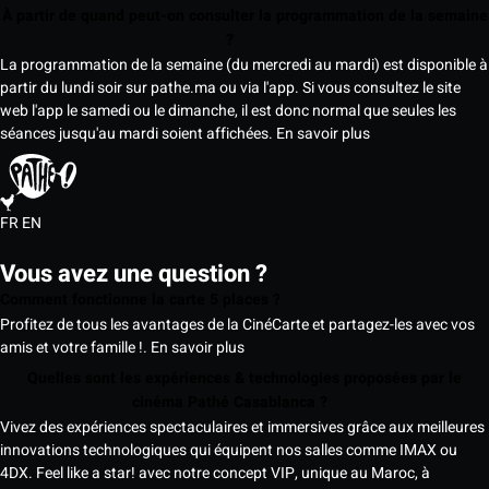
À partir de quand peut-on consulter la programmation de la semaine
?
La programmation de la semaine (du mercredi au mardi) est disponible à
partir du lundi soir sur pathe.ma ou via l'app. Si vous consultez le site
web l'app le samedi ou le dimanche, il est donc normal que seules les
séances jusqu'au mardi soient affichées.
En savoir plus
FR
EN
Vous avez une question ?
Comment fonctionne la carte 5 places ?
Profitez de tous les avantages de la CinéCarte et partagez-les avec vos
amis et votre famille !.
En savoir plus
Quelles sont les expériences & technologies proposées par le
cinéma Pathé Casablanca ?
Vivez des expériences spectaculaires et immersives grâce aux meilleures
innovations technologiques qui équipent nos salles comme IMAX ou
4DX. Feel like a star! avec notre concept VIP, unique au Maroc, à