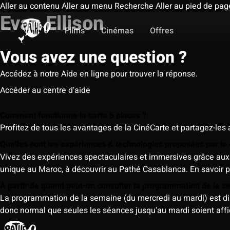
Aller au contenu
Aller au menu
Recherche
Aller au pied de pag
Evan Ellison
Films
Cinémas
Offres
Vous avez une question ?
Accédez à notre Aide en ligne pour trouver la réponse.
Accéder au centre d'aide
Comment fonctionne la carte 5 places ?
Profitez de tous les avantages de la CinéCarte et partagez-les 
Quelles sont les expériences & technologies proposées par l
Vivez des expériences spectaculaires et immersives grâce aux 
unique au Maroc, à découvrir au Pathé Casablanca.
En savoir p
À partir de quand peut-on consulter la programmation de la 
La programmation de la semaine (du mercredi au mardi) est dispo
donc normal que seules les séances jusqu'au mardi soient aff