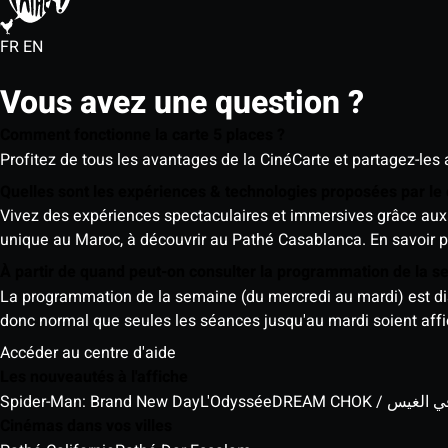
FR
EN
Vous avez une question ?
Comment fonctionne la carte 5 places ?
Profitez de tous les avantages de la CinéCarte et partagez-les 
Quelles sont les expériences & technologies proposées par l
Vivez des expériences spectaculaires et immersives grâce aux 
unique au Maroc, à découvrir au Pathé Casablanca.
En savoir p
À partir de quand peut-on consulter la programmation de la 
La programmation de la semaine (du mercredi au mardi) est dispo
donc normal que seules les séances jusqu'au mardi soient aff
Accéder au centre d'aide
Les nouveautés à l'affiche
Spider-Man: Brand New Day
L'Odyssée
DREAM CHOK / س
Cinémas dans vos villes