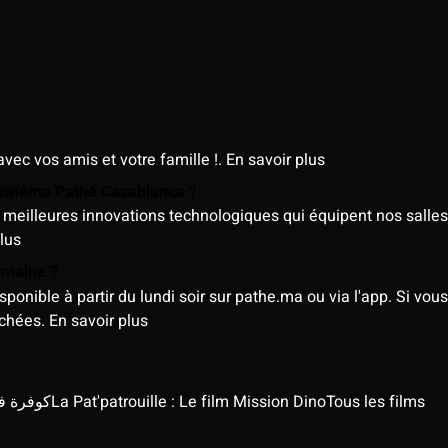
avec vos amis et votre famille !.
En savoir plus
e cinéma Pathé Casablanca ?
meilleures innovations technologiques qui équipent nos salles
lus
semaine ?
nible à partir du lundi soir sur pathe.ma ou via l'app. Si vous 
ichées.
En savoir plus
كوفرة في الغي
La Pat'patrouille : Le film Mission Dino
Tous les films