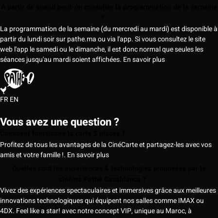
À partir de quand peut-on consulter la programmation de la semaine
?
La programmation de la semaine (du mercredi au mardi) est disponible à
partir du lundi soir sur pathe.ma ou via l'app. Si vous consultez le site
web l'app le samedi ou le dimanche, il est donc normal que seules les
séances jusqu'au mardi soient affichées.
En savoir plus
FR
EN
Vous avez une question ?
Comment fonctionne la carte 5 places ?
Profitez de tous les avantages de la CinéCarte et partagez-les avec vos
amis et votre famille !.
En savoir plus
Quelles sont les expériences & technologies proposées par le
cinéma Pathé Casablanca ?
Vivez des expériences spectaculaires et immersives grâce aux meilleures
innovations technologiques qui équipent nos salles comme IMAX ou
4DX. Feel like a star! avec notre concept VIP, unique au Maroc, à