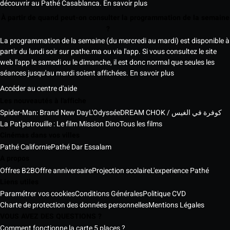
découvrir au Pathé Casablanca.
En savoir plus
À partir de quand peut-on consulter la programmation de la semaine
?
La programmation de la semaine (du mercredi au mardi) est disponible à
partir du lundi soir sur pathe.ma ou via l'app. Si vous consultez le site
web l'app le samedi ou le dimanche, il est donc normal que seules les
séances jusqu'au mardi soient affichées.
En savoir plus
Accéder au centre d'aide
Les nouveautés à l'affiche
Spider-Man: Brand New Day
L'Odyssée
DREAM CHOK / كوفرة في الغيس
La Pat'patrouille : Le film Mission Dino
Tous les films
Cinémas dans vos villes
Pathé Californie
Pathé Dar Essalam
A propos
Offres B2B
Offre anniversaire
Projection scolaire
L'experience Pathé
Liens utiles
Paramétrer vos cookies
Conditions Générales
Politique CVD
Charte de protection des données personnelles
Mentions Légales
VOUS AVEZ DES QUESTIONS ?
Comment fonctionne la carte 5 places ?