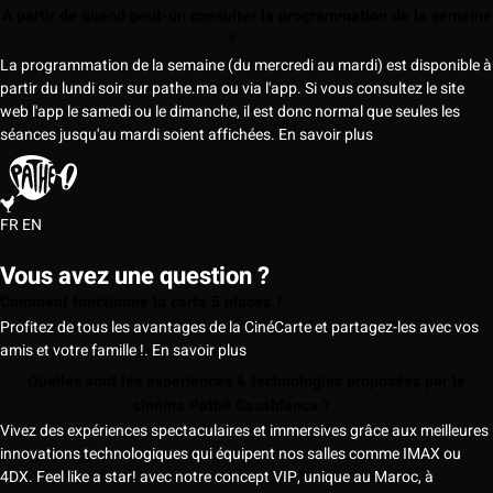
À partir de quand peut-on consulter la programmation de la semaine
?
La programmation de la semaine (du mercredi au mardi) est disponible à
partir du lundi soir sur pathe.ma ou via l'app. Si vous consultez le site
web l'app le samedi ou le dimanche, il est donc normal que seules les
séances jusqu'au mardi soient affichées.
En savoir plus
FR
EN
Vous avez une question ?
Comment fonctionne la carte 5 places ?
Profitez de tous les avantages de la CinéCarte et partagez-les avec vos
amis et votre famille !.
En savoir plus
Quelles sont les expériences & technologies proposées par le
cinéma Pathé Casablanca ?
Vivez des expériences spectaculaires et immersives grâce aux meilleures
innovations technologiques qui équipent nos salles comme IMAX ou
4DX. Feel like a star! avec notre concept VIP, unique au Maroc, à