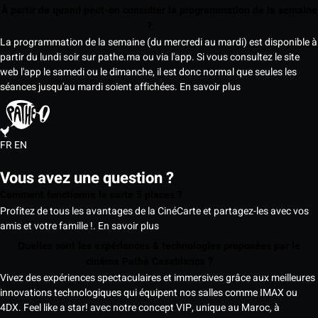
À partir de quand peut-on consulter la programmation de la semaine
?
La programmation de la semaine (du mercredi au mardi) est disponible à
partir du lundi soir sur pathe.ma ou via l'app. Si vous consultez le site
web l'app le samedi ou le dimanche, il est donc normal que seules les
séances jusqu'au mardi soient affichées.
En savoir plus
FR
EN
Vous avez une question ?
Comment fonctionne la carte 5 places ?
Profitez de tous les avantages de la CinéCarte et partagez-les avec vos
amis et votre famille !.
En savoir plus
Quelles sont les expériences & technologies proposées par le
cinéma Pathé Casablanca ?
Vivez des expériences spectaculaires et immersives grâce aux meilleures
innovations technologiques qui équipent nos salles comme IMAX ou
4DX. Feel like a star! avec notre concept VIP, unique au Maroc, à