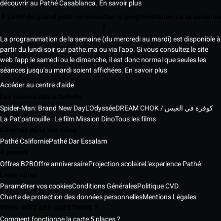
découvrir au Pathé Casablanca.
En savoir plus
À partir de quand peut-on consulter la programmation de la semaine
?
La programmation de la semaine (du mercredi au mardi) est disponible à
partir du lundi soir sur pathe.ma ou via l'app. Si vous consultez le site
web l'app le samedi ou le dimanche, il est donc normal que seules les
séances jusqu'au mardi soient affichées.
En savoir plus
Accéder au centre d'aide
Les nouveautés à l'affiche
Spider-Man: Brand New Day
L'Odyssée
DREAM CHOK / كوفرة في الغيس
La Pat'patrouille : Le film Mission Dino
Tous les films
Cinémas dans vos villes
Pathé Californie
Pathé Dar Essalam
A propos
Offres B2B
Offre anniversaire
Projection scolaire
L'experience Pathé
Liens utiles
Paramétrer vos cookies
Conditions Générales
Politique CVD
Charte de protection des données personnelles
Mentions Légales
VOUS AVEZ DES QUESTIONS ?
Comment fonctionne la carte 5 places ?