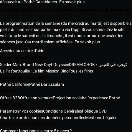
découvrir au Pathé Casablanca.
En savoir plus
À partir de quand peut-on consulter la programmation de la semaine
?
La programmation de la semaine (du mercredi au mardi) est disponible à
partir du lundi soir sur pathe.ma ou via l'app. Si vous consultez le site
web l'app le samedi ou le dimanche, il est donc normal que seules les
séances jusqu'au mardi soient affichées.
En savoir plus
Accéder au centre d'aide
Les nouveautés à l'affiche
Spider-Man: Brand New Day
L'Odyssée
DREAM CHOK / كوفرة في الغيس
La Pat'patrouille : Le film Mission Dino
Tous les films
Cinémas dans vos villes
Pathé Californie
Pathé Dar Essalam
A propos
Offres B2B
Offre anniversaire
Projection scolaire
L'experience Pathé
Liens utiles
Paramétrer vos cookies
Conditions Générales
Politique CVD
Charte de protection des données personnelles
Mentions Légales
VOUS AVEZ DES QUESTIONS ?
Comment fonctionne la carte 5 places ?