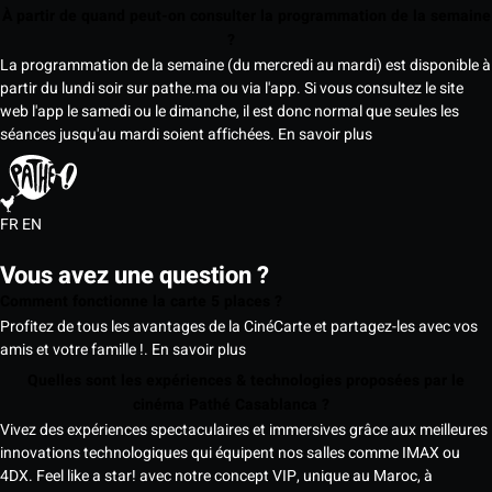
À partir de quand peut-on consulter la programmation de la semaine
?
La programmation de la semaine (du mercredi au mardi) est disponible à
partir du lundi soir sur pathe.ma ou via l'app. Si vous consultez le site
web l'app le samedi ou le dimanche, il est donc normal que seules les
séances jusqu'au mardi soient affichées.
En savoir plus
FR
EN
Vous avez une question ?
Comment fonctionne la carte 5 places ?
Profitez de tous les avantages de la CinéCarte et partagez-les avec vos
amis et votre famille !.
En savoir plus
Quelles sont les expériences & technologies proposées par le
cinéma Pathé Casablanca ?
Vivez des expériences spectaculaires et immersives grâce aux meilleures
innovations technologiques qui équipent nos salles comme IMAX ou
4DX. Feel like a star! avec notre concept VIP, unique au Maroc, à