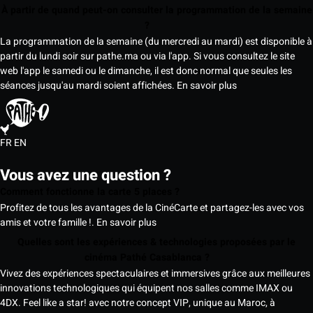
À partir de quand peut-on consulter la programmation de la semaine
?
La programmation de la semaine (du mercredi au mardi) est disponible à
partir du lundi soir sur pathe.ma ou via l'app. Si vous consultez le site
web l'app le samedi ou le dimanche, il est donc normal que seules les
séances jusqu'au mardi soient affichées.
En savoir plus
FR
EN
Vous avez une question ?
Comment fonctionne la carte 5 places ?
Profitez de tous les avantages de la CinéCarte et partagez-les avec vos
amis et votre famille !.
En savoir plus
Quelles sont les expériences & technologies proposées par le
cinéma Pathé Casablanca ?
Vivez des expériences spectaculaires et immersives grâce aux meilleures
innovations technologiques qui équipent nos salles comme IMAX ou
4DX. Feel like a star! avec notre concept VIP, unique au Maroc, à