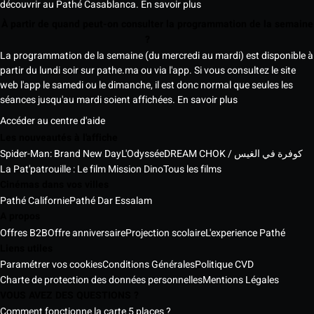
découvrir au Pathé Casablanca.
En savoir plus
À partir de quand peut-on consulter la programmation de la semaine
?
La programmation de la semaine (du mercredi au mardi) est disponible à
partir du lundi soir sur pathe.ma ou via l'app. Si vous consultez le site
web l'app le samedi ou le dimanche, il est donc normal que seules les
séances jusqu'au mardi soient affichées.
En savoir plus
Accéder au centre d'aide
Les nouveautés à l'affiche
Spider-Man: Brand New Day
L'Odyssée
DREAM CHOK / كوفرة في الغيس
La Pat'patrouille : Le film Mission Dino
Tous les films
Cinémas dans vos villes
Pathé Californie
Pathé Dar Essalam
A propos
Offres B2B
Offre anniversaire
Projection scolaire
L'experience Pathé
Liens utiles
Paramétrer vos cookies
Conditions Générales
Politique CVD
Charte de protection des données personnelles
Mentions Légales
VOUS AVEZ DES QUESTIONS ?
Comment fonctionne la carte 5 places ?