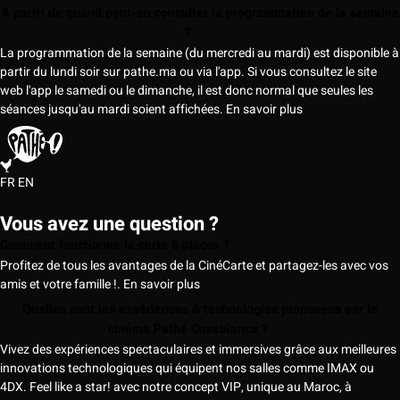
À partir de quand peut-on consulter la programmation de la semaine
?
La programmation de la semaine (du mercredi au mardi) est disponible à
partir du lundi soir sur pathe.ma ou via l'app. Si vous consultez le site
web l'app le samedi ou le dimanche, il est donc normal que seules les
séances jusqu'au mardi soient affichées.
En savoir plus
FR
EN
Vous avez une question ?
Comment fonctionne la carte 5 places ?
Profitez de tous les avantages de la CinéCarte et partagez-les avec vos
amis et votre famille !.
En savoir plus
Quelles sont les expériences & technologies proposées par le
cinéma Pathé Casablanca ?
Vivez des expériences spectaculaires et immersives grâce aux meilleures
innovations technologiques qui équipent nos salles comme IMAX ou
4DX. Feel like a star! avec notre concept VIP, unique au Maroc, à