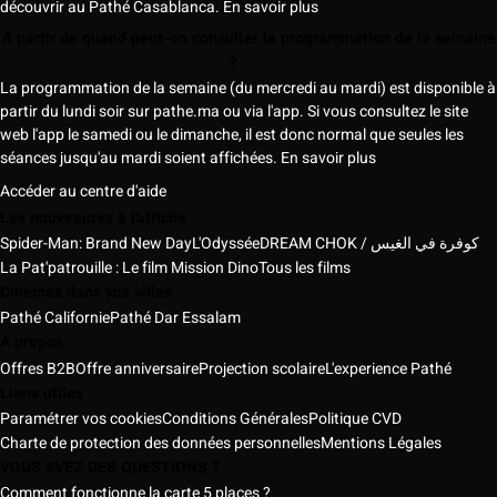
découvrir au Pathé Casablanca.
En savoir plus
À partir de quand peut-on consulter la programmation de la semaine
?
La programmation de la semaine (du mercredi au mardi) est disponible à
partir du lundi soir sur pathe.ma ou via l'app. Si vous consultez le site
web l'app le samedi ou le dimanche, il est donc normal que seules les
séances jusqu'au mardi soient affichées.
En savoir plus
Accéder au centre d'aide
Les nouveautés à l'affiche
Spider-Man: Brand New Day
L'Odyssée
DREAM CHOK / كوفرة في الغيس
La Pat'patrouille : Le film Mission Dino
Tous les films
Cinémas dans vos villes
Pathé Californie
Pathé Dar Essalam
A propos
Offres B2B
Offre anniversaire
Projection scolaire
L'experience Pathé
Liens utiles
Paramétrer vos cookies
Conditions Générales
Politique CVD
Charte de protection des données personnelles
Mentions Légales
VOUS AVEZ DES QUESTIONS ?
Comment fonctionne la carte 5 places ?