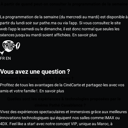
À partir de quand peut-on consulter la programmation de la semaine
?
La programmation de la semaine (du mercredi au mardi) est disponible à
partir du lundi soir sur pathe.ma ou via l'app. Si vous consultez le site
web l'app le samedi ou le dimanche, il est donc normal que seules les
séances jusqu'au mardi soient affichées.
En savoir plus
FR
EN
Vous avez une question ?
Comment fonctionne la carte 5 places ?
Profitez de tous les avantages de la CinéCarte et partagez-les avec vos
amis et votre famille !.
En savoir plus
Quelles sont les expériences & technologies proposées par le
cinéma Pathé Casablanca ?
Vivez des expériences spectaculaires et immersives grâce aux meilleures
innovations technologiques qui équipent nos salles comme IMAX ou
4DX. Feel like a star! avec notre concept VIP, unique au Maroc, à