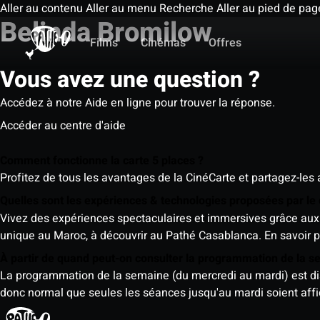
Aller au contenu
Aller au menu
Recherche
Aller au pied de pag
Belinda Bromilow
Films
Cinémas
Offres
Vous avez une question ?
Accédez à notre Aide en ligne pour trouver la réponse.
Accéder au centre d'aide
Comment fonctionne la carte 5 places ?
Profitez de tous les avantages de la CinéCarte et partagez-les 
Quelles sont les expériences & technologies proposées par l
Vivez des expériences spectaculaires et immersives grâce aux 
unique au Maroc, à découvrir au Pathé Casablanca.
En savoir p
À partir de quand peut-on consulter la programmation de la 
La programmation de la semaine (du mercredi au mardi) est dispo
donc normal que seules les séances jusqu'au mardi soient aff