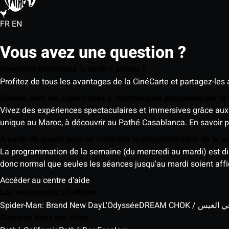
FR
EN
Vous avez une question ?
Comment fonctionne la carte 5 places ?
Profitez de tous les avantages de la CinéCarte et partagez-les 
Quelles sont les expériences & technologies proposées par l
Vivez des expériences spectaculaires et immersives grâce aux 
unique au Maroc, à découvrir au Pathé Casablanca.
En savoir p
À partir de quand peut-on consulter la programmation de la 
La programmation de la semaine (du mercredi au mardi) est dispo
donc normal que seules les séances jusqu'au mardi soient aff
Accéder au centre d'aide
Les nouveautés à l'affiche
Spider-Man: Brand New Day
L'Odyssée
DREAM CHOK / س
Cinémas dans vos villes