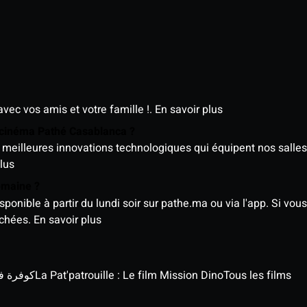
avec vos amis et votre famille !.
En savoir plus
e cinéma Pathé Casablanca ?
meilleures innovations technologiques qui équipent nos salles
lus
semaine ?
nible à partir du lundi soir sur pathe.ma ou via l'app. Si vous 
ichées.
En savoir plus
كوفرة في الغي
La Pat'patrouille : Le film Mission Dino
Tous les films