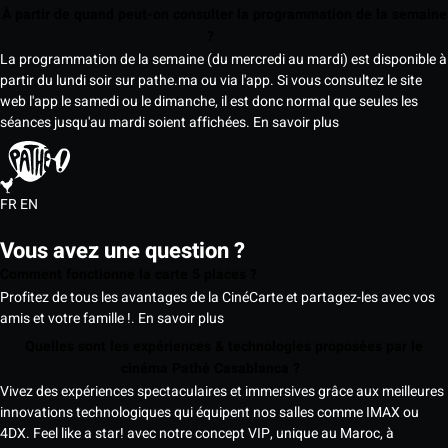
À partir de quand peut-on consulter la programmation de la semaine
?
La programmation de la semaine (du mercredi au mardi) est disponible à
partir du lundi soir sur pathe.ma ou via l'app. Si vous consultez le site
web l'app le samedi ou le dimanche, il est donc normal que seules les
séances jusqu'au mardi soient affichées.
En savoir plus
FR
EN
Vous avez une question ?
Comment fonctionne la carte 5 places ?
Profitez de tous les avantages de la CinéCarte et partagez-les avec vos
amis et votre famille !.
En savoir plus
Quelles sont les expériences & technologies proposées par le
cinéma Pathé Casablanca ?
Vivez des expériences spectaculaires et immersives grâce aux meilleures
innovations technologiques qui équipent nos salles comme IMAX ou
4DX. Feel like a star! avec notre concept VIP, unique au Maroc, à