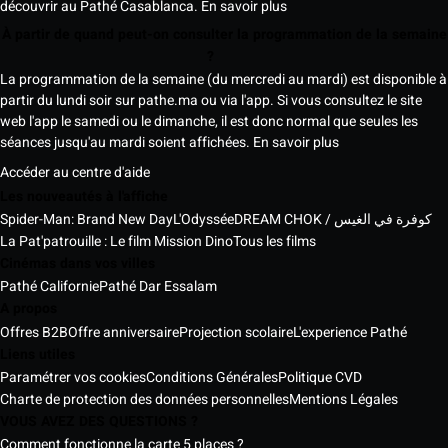
découvrir au Pathé Casablanca.
En savoir plus
À partir de quand peut-on consulter la programmation de la semaine
?
La programmation de la semaine (du mercredi au mardi) est disponible à
partir du lundi soir sur pathe.ma ou via l'app. Si vous consultez le site
web l'app le samedi ou le dimanche, il est donc normal que seules les
séances jusqu'au mardi soient affichées.
En savoir plus
Accéder au centre d'aide
Les nouveautés à l'affiche
Spider-Man: Brand New Day
L'Odyssée
DREAM CHOK / كوفرة في الغيس
La Pat'patrouille : Le film Mission Dino
Tous les films
Cinémas dans vos villes
Pathé Californie
Pathé Dar Essalam
A propos
Offres B2B
Offre anniversaire
Projection scolaire
L'experience Pathé
Liens utiles
Paramétrer vos cookies
Conditions Générales
Politique CVD
Charte de protection des données personnelles
Mentions Légales
VOUS AVEZ DES QUESTIONS ?
Comment fonctionne la carte 5 places ?