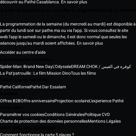
découvrir au Pathé Casablanca.
En savoir plus
À partir de quand peut-on consulter la programmation de la semaine
?
La programmation de la semaine (du mercredi au mardi) est disponible à
partir du lundi soir sur pathe.ma ou via l'app. Si vous consultez le site
web l'app le samedi ou le dimanche, il est donc normal que seules les
séances jusqu'au mardi soient affichées.
En savoir plus
Accéder au centre d'aide
Les nouveautés à l'affiche
Spider-Man: Brand New Day
L'Odyssée
DREAM CHOK / كوفرة في الغيس
La Pat'patrouille : Le film Mission Dino
Tous les films
Cinémas dans vos villes
Pathé Californie
Pathé Dar Essalam
A propos
Offres B2B
Offre anniversaire
Projection scolaire
L'experience Pathé
Liens utiles
Paramétrer vos cookies
Conditions Générales
Politique CVD
Charte de protection des données personnelles
Mentions Légales
VOUS AVEZ DES QUESTIONS ?
Comment fonctionne la carte 5 places ?