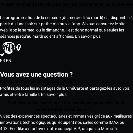
À partir de quand peut-on consulter la programmation de la semaine
?
La programmation de la semaine (du mercredi au mardi) est disponible à
partir du lundi soir sur pathe.ma ou via l'app. Si vous consultez le site
web l'app le samedi ou le dimanche, il est donc normal que seules les
séances jusqu'au mardi soient affichées.
En savoir plus
FR
EN
Vous avez une question ?
Comment fonctionne la carte 5 places ?
Profitez de tous les avantages de la CinéCarte et partagez-les avec vos
amis et votre famille !.
En savoir plus
Quelles sont les expériences & technologies proposées par le
cinéma Pathé Casablanca ?
Vivez des expériences spectaculaires et immersives grâce aux meilleures
innovations technologiques qui équipent nos salles comme IMAX ou
4DX. Feel like a star! avec notre concept VIP, unique au Maroc, à