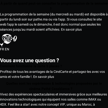
À partir de quand peut-on consulter la programmation de la semaine
?
La programmation de la semaine (du mercredi au mardi) est disponible à
partir du lundi soir sur pathe.ma ou via l'app. Si vous consultez le site
web l'app le samedi ou le dimanche, il est donc normal que seules les
séances jusqu'au mardi soient affichées.
En savoir plus
FR
EN
Vous avez une question ?
Comment fonctionne la carte 5 places ?
Profitez de tous les avantages de la CinéCarte et partagez-les avec vos
amis et votre famille !.
En savoir plus
Quelles sont les expériences & technologies proposées par le
cinéma Pathé Casablanca ?
Vivez des expériences spectaculaires et immersives grâce aux meilleures
innovations technologiques qui équipent nos salles comme IMAX ou
4DX. Feel like a star! avec notre concept VIP, unique au Maroc, à