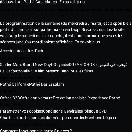
découvrir au Pathé Casablanca.
En savoir plus
À partir de quand peut-on consulter la programmation de la semaine
?
La programmation de la semaine (du mercredi au mardi) est disponible à
partir du lundi soir sur pathe.ma ou via l'app. Si vous consultez le site
web l'app le samedi ou le dimanche, il est donc normal que seules les
séances jusqu'au mardi soient affichées.
En savoir plus
Accéder au centre d'aide
Les nouveautés à l'affiche
Spider-Man: Brand New Day
L'Odyssée
DREAM CHOK / كوفرة في الغيس
La Pat'patrouille : Le film Mission Dino
Tous les films
Cinémas dans vos villes
Pathé Californie
Pathé Dar Essalam
A propos
Offres B2B
Offre anniversaire
Projection scolaire
L'experience Pathé
Liens utiles
Paramétrer vos cookies
Conditions Générales
Politique CVD
Charte de protection des données personnelles
Mentions Légales
VOUS AVEZ DES QUESTIONS ?
Comment fonctionne la carte 5 places ?