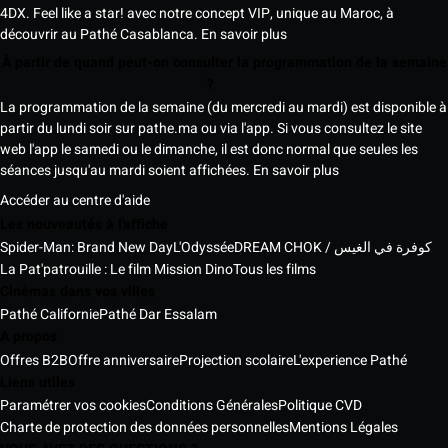
4DX. Feel like a star! avec notre concept VIP, unique au Maroc, à
découvrir au Pathé Casablanca.
En savoir plus
À partir de quand peut-on consulter la programmation de la semaine
?
La programmation de la semaine (du mercredi au mardi) est disponible à
partir du lundi soir sur pathe.ma ou via l'app. Si vous consultez le site
web l'app le samedi ou le dimanche, il est donc normal que seules les
séances jusqu'au mardi soient affichées.
En savoir plus
Accéder au centre d'aide
Les nouveautés à l'affiche
Spider-Man: Brand New Day
L'Odyssée
DREAM CHOK / كوفرة في الغيس
La Pat'patrouille : Le film Mission Dino
Tous les films
Cinémas dans vos villes
Pathé Californie
Pathé Dar Essalam
A propos
Offres B2B
Offre anniversaire
Projection scolaire
L'experience Pathé
Liens utiles
Paramétrer vos cookies
Conditions Générales
Politique CVD
Charte de protection des données personnelles
Mentions Légales