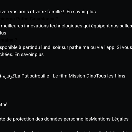
avec vos amis et votre famille !.
En savoir plus
e cinéma Pathé Casablanca ?
meilleures innovations technologiques qui équipent nos salles
lus
semaine ?
nible à partir du lundi soir sur pathe.ma ou via l'app. Si vous 
ichées.
En savoir plus
كوفرة في الغي
La Pat'patrouille : Le film Mission Dino
Tous les films
athé
rte de protection des données personnelles
Mentions Légales