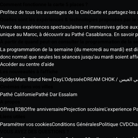
Comment fonctionne la carte 5 places ?
Profitez de tous les avantages de la CinéCarte et partagez-les 
Quelles sont les expériences & technologies proposées par l
Vivez des expériences spectaculaires et immersives grâce aux 
unique au Maroc, à découvrir au Pathé Casablanca.
En savoir p
À partir de quand peut-on consulter la programmation de la 
La programmation de la semaine (du mercredi au mardi) est dispo
donc normal que seules les séances jusqu'au mardi soient aff
Accéder au centre d'aide
Les nouveautés à l'affiche
Spider-Man: Brand New Day
L'Odyssée
DREAM CHOK / س
Cinémas dans vos villes
Pathé Californie
Pathé Dar Essalam
A propos
Offres B2B
Offre anniversaire
Projection scolaire
L'experience P
Liens utiles
Paramétrer vos cookies
Conditions Générales
Politique CVD
Cha
VOUS AVEZ DES QUESTIONS ?